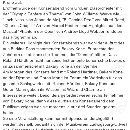
Krone auf.
Eröffnet wurde der Konzertabend vom Großen Blasorchester mit
der "Olympic Fanfare an Theme" von John Williams. Werke wie
"Loch Ness" von Johan de Meij, "El Camino Real" von Alfred Reed,
"Charles Chaplin" Arr. von Marcel Peeters und Highlights aus dem
Musical "Phantom der Oper" von Andrew Lloyd Webber rundeten
das Programm ab.
Ein weiteres Highlight des Konzertabends war wohl der Auftritt des
aus Burkina Faso stammenden Bakary Kone. Er brachte den
Zuhörern die afrikanische Trommel, die "Djembe" näher. Dass
Roland Härdtner nicht nur seine Instrumente beherrschte bewies er
im Zusammenspiel mit Bakary Kone an der Djembe.
Am Morgen des Konzerts fand mit Roland Härdtner, Bakary Kone
an der Djembe und Goran Mann im Forum ein Workshop für das
gesamte Schlagwerk statt. Roland Härdtner, Bakary Kone und
Goran Mann gaben ihr Wissen mit Witz und Charme an
Interessierte weiter. Besonders gefordert waren sechs Teilnehmer
von Bakary Kone, denn diese durften am Konzertabend dem
Publikum zeigen was sie morgens in nur drei Stunden gelernt
hatten.
So eine Veranstaltung kann nur mit Sponsoren durchgeführt
werden, deshalb bedankt sich der Musikverein Ludwigsburg-Oßweil
e.V., Stadtkapelle Ludwigsburg bei der Ludwigsburger Kreiszeitung,