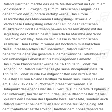
Roland Härdtner, machte das vierte Meisterkonzert im Forum am
Schlosspark in Ludwigsburg zum musikalischen Ereignis, das
gebannt von den Zuhörern verfolgt wurde. Das Große
Blasorchester des Musikverein Ludwigsburg-Oßweil e.V.,
Stadtkapelle Ludwigsburg unter der Leitung des Städtischen
Musikdirektor Horst Bartmann bewies an diesem Abend mit der
Begleitung des Solisten beim "Concerto for Marimba and Wind
Ensemble" von Ney Rosauro sein Klasse in der sinfonischen
Blasmusik. Dem Publikum wurde auf höchstem musikalischen
Niveau brasilianisches Flair übermittelt. Roland Härdtner
beherrschte dabei die gesamte südamerikanische Gefühlspalette
von unbändiger Lebenslust bis zum klagenden Lamento.
Das Große Blasorchester wurde bei "A Tribute to Lionel" zur
Bigband und Roland Härdtner zeigte seine Vibraphonkünste. "A
Tribute to Lionel" wurde live mitgeschnitten und wird auf der
neuesten CD von Roland Härdtner zu hören sein. Diese CD wird
am 15.&17.06.2007 in Pforzheim präsentiert werden. Ein
Höhepunkt des Abends war die Ouvertüre zur Operette "Orpheus in
der Unterwelt", bei der nicht nur das Große Blasorchester mit viel
Spielwitz den Charme der Operette herausarbeitete, sondern auch
Roland Härdtner bei dem "Can Can" virtuos zur Sache ging. Mit
dem "Säbeltanz" setzte Roland Härdtner dem Konzertabend die