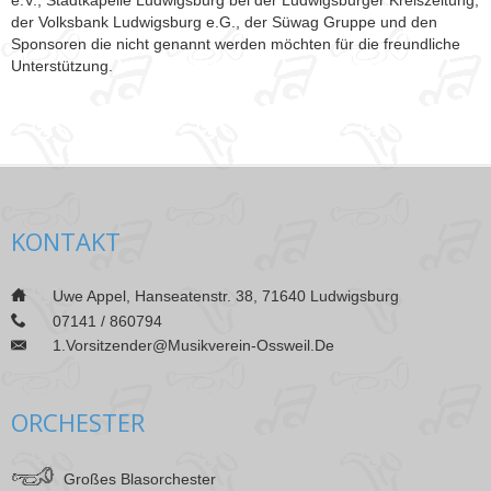
der Volksbank Ludwigsburg e.G., der Süwag Gruppe und den
Sponsoren die nicht genannt werden möchten für die freundliche
Unterstützung.
KONTAKT
___
Uwe Appel, Hanseatenstr. 38, 71640 Ludwigsburg
___
07141 / 860794
1.vorsitzender@musikverein-Ossweil.de
___
ORCHESTER
Großes Blasorchester