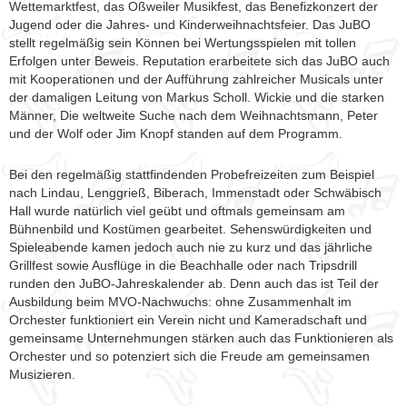
Wettemarktfest, das Oßweiler Musikfest, das Benefizkonzert der
Jugend oder die Jahres- und Kinderweihnachtsfeier. Das JuBO
stellt regelmäßig sein Können bei Wertungsspielen mit tollen
Erfolgen unter Beweis. Reputation erarbeitete sich das JuBO auch
mit Kooperationen und der Aufführung zahlreicher Musicals unter
der damaligen Leitung von Markus Scholl. Wickie und die starken
Männer, Die weltweite Suche nach dem Weihnachtsmann, Peter
und der Wolf oder Jim Knopf standen auf dem Programm.
Bei den regelmäßig stattfindenden Probefreizeiten zum Beispiel
nach Lindau, Lenggrieß, Biberach, Immenstadt oder Schwäbisch
Hall wurde natürlich viel geübt und oftmals gemeinsam am
Bühnenbild und Kostümen gearbeitet. Sehenswürdigkeiten und
Spieleabende kamen jedoch auch nie zu kurz und das jährliche
Grillfest sowie Ausflüge in die Beachhalle oder nach Tripsdrill
runden den JuBO-Jahreskalender ab. Denn auch das ist Teil der
Ausbildung beim MVO-Nachwuchs: ohne Zusammenhalt im
Orchester funktioniert ein Verein nicht und Kameradschaft und
gemeinsame Unternehmungen stärken auch das Funktionieren als
Orchester und so potenziert sich die Freude am gemeinsamen
Musizieren.